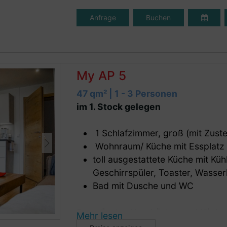
WLAN
besonders großer Balkon nach Süd
Anfrage
Buchen
Klein und kuschelig, top ausgestatt
für Preisbewusste, junge Leute, Fre
My AP 5
47 qm² | 1 - 3 Personen
im 1. Stock gelegen
1 Schlafzimmer, groß (mit Zuste
Wohnraum/ Küche mit Essplatz
toll ausgestattete Küche mit Kü
Geschirrspüler, Toaster, Wasser
Bad mit Dusche und WC
Bettwäsche, Handtücher und Küch
Mehr lesen
Zimmertresor