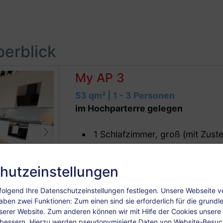
berblick
My AP 3
53 qm² | 1 - 3 Personen
im Hochparterre gelegen
1 Schlafzimmer, groß (mit Zuste
Wohnraum/ Küche mit Essplatz
toll ausgestattete Küche mit Kü
hutzeinstellungen
Geschirrspüler, Toaster, Wasser
Bad, groß, mit Dusche und Ba
olgend Ihre Datenschutzeinstellungen festlegen.
Unsere Webseite 
Mehr lesen
WC separat
aben zwei Funktionen: Zum einen sind sie erforderlich für die grund
Preise anzeigen
nserer Website. Zum anderen können wir mit Hilfe der Cookies unsere I
rbessern. Hierzu werden pseudonymisierte Daten von Website-Besu