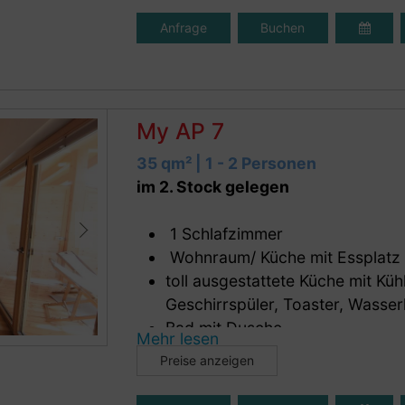
Smart TV
Anfrage
Buchen
WiFi
2 Balkone, nach Westen und Osten
Genieße die Morgensonne auf dem 
My AP 7
Sonnenuntergang auf dem Westbal
Aja, und das WC hat ein Außenfenste
35 qm² | 1 - 2 Personen
im 2. Stock gelegen
1 Schlafzimmer
Wohnraum/ Küche mit Essplatz
toll ausgestattete Küche mit Kü
Geschirrspüler, Toaster, Wasser
Bad mit Dusche
Mehr lesen
WC seperat
Preise anzeigen
Bettwäsche, Handtücher und Küch