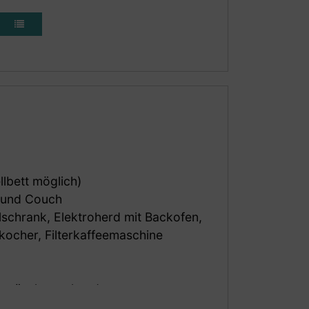
en
et. Dieses Studio eignet sich besonders
und:innen.
llbett möglich)
 und Couch
hlschrank, Elektroherd mit Backofen,
kocher, Filterkaffeemaschine
enwäsche vorhanden