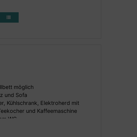
gblick
er besonders hochwertig und
llbett möglich
z und Sofa
r, Kühlschrank, Elektroherd mit
 Teekocher und Kaffeemaschine
tem WC
tücher vorhanden