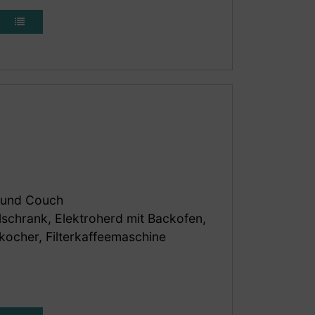
Ost- und bestaune abends den
kon!
r :)
 und Couch
hlschrank, Elektroherd mit Backofen,
kocher, Filterkaffeemaschine
enwäsche vorhanden