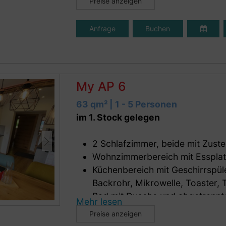
Preise anzeigen
Smart TV
WLAN
Anfrage
Buchen
sonniger Westbalkon, herrlicher Ber
Bettwäsche und Matratzen auch hi
nachhaltig verarbeitet.
My AP 6
63 qm² | 1 - 5 Personen
im 1. Stock gelegen
2 Schlafzimmer, beide mit Zuste
Wohnzimmerbereich mit Essplat
Küchenbereich mit Geschirrspüle
Backrohr, Mikrowelle, Toaster,
Bad mit Dusche und abgetrenn
Mehr lesen
Preise anzeigen
Bett- und Küchenwäsche und Hand