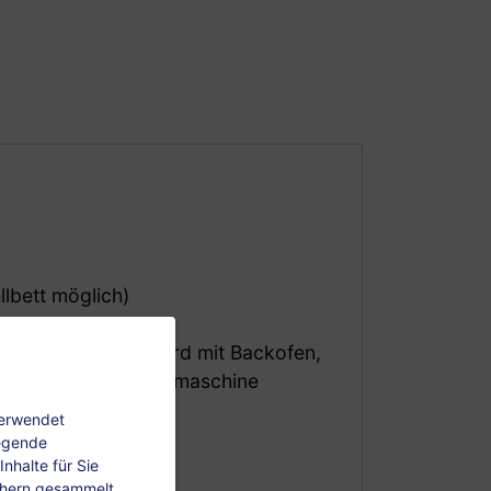
llbett möglich)
 und Couch
hlschrank, Elektroherd mit Backofen,
kocher, Filterkaffeemaschine
dewanne
verwendet
legende
nhalte für Sie
chern gesammelt