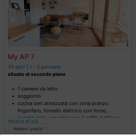
My AP 7
35 qm² | 1 - 2 persone
situato al secondo piano
1 camere da letto
soggiorno
cucina ben attrezzata con zona pranzo:
frigorifero, fornello elettrico con forno,
lavastoviglie, macchina per il caffè, bollitore
Mostra di più
elettrico, tostapane
Vedere i prezzi
Bagno con doccia