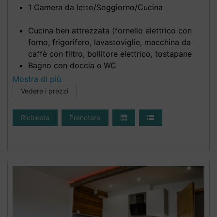
1 Camera da letto/Soggiorno/Cucina
Cucina ben attrezzata (fornello elettrico con
forno, frigorifero, lavastoviglie, macchina da
caffè con filtro, bollitore elettrico, tostapane
Bagno con doccia e WC
Mostra di più
Asciugamani, strofinacci, biancheria da letto
Vedere i prezzi
disponibili
Cassaforte
Richiesta
Prenotare
SMART TV
WIFI
Balcone soleggiato esposto a sud