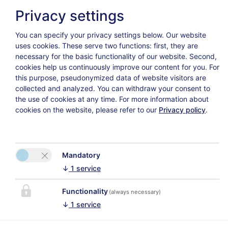
WC separato
Privacy settings
Richiesta
Prenotare
Asciugamani, lenzuola e strofinacci disponibili
You can specify your privacy settings below.
Our website
TV
uses cookies. These serve two functions: first, they are
WIFI
necessary for the basic functionality of our website. Second,
terrazza soleggiata sul tetto
cookies help us continuously improve our content for you. For
this purpose, pseudonymized data of website visitors are
collected and analyzed. You can withdraw your consent to
the use of cookies at any time. For more information about
cookies on the website, please refer to our
Privacy policy
.
Mandatory
↓
1
service
Functionality
(always necessary)
My AP 8
↓
1
service
41 qm² | 1 - 2 persone
situato al secondo piano