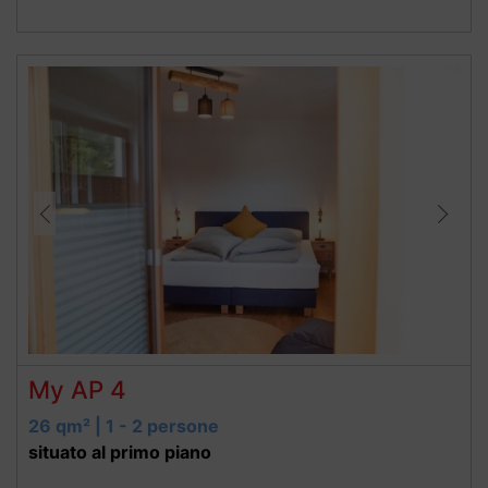
disponibili
Cassaforte
SMART TV
WIFI
Balcone soleggiato a ovest, magnifica vista della
montagna
My AP 4
26 qm² | 1 - 2 persone
situato al primo piano