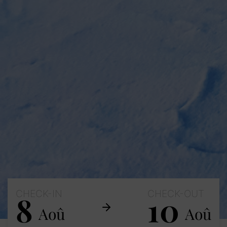
CHECK-IN
CHECK-OUT
8
10
Aoû
Aoû