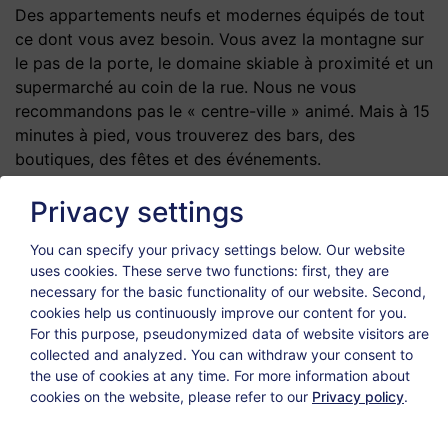
Des appartements neufs et modernes équipés de tout
ce dont vous avez besoin. Vous avez la montagne sur
le pas de la porte, le domaine skiable à proximité et un
supermarché au coin de la rue. Nous ne vous
recommandons pas le « centre-ville » animé. Mais à 15
minutes à pied, vous trouverez des bars, des
boutiques, des fêtes et des événements.
Privacy settings
You can specify your privacy settings below.
Our website
uses cookies. These serve two functions: first, they are
necessary for the basic functionality of our website. Second,
cookies help us continuously improve our content for you.
For this purpose, pseudonymized data of website visitors are
collected and analyzed. You can withdraw your consent to
the use of cookies at any time. For more information about
cookies on the website, please refer to our
Privacy policy
.